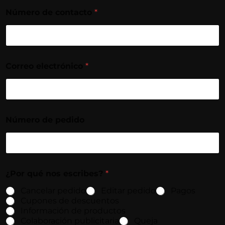
Número de contacto
*
Correo electrónico
*
Número de pedido
¿Por qué nos escribes?
*
Cancelar pedido
Editar pedido
Pagos
Cupones de descuentos
Información de productos
Colaboración publicitaria
Queja