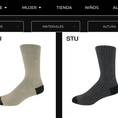
E
MUJER
TIENDA
NIÑOS
A
OR
MATERIALES
ALTURA